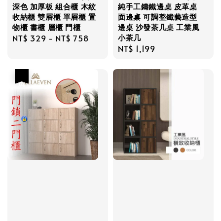
深色 加厚板 組合櫃 木紋
純手工鑄鐵邊桌 皮革桌
收納櫃 雙層櫃 單層櫃 置
面邊桌 可調整鐵藝造型
物櫃 書櫃 層櫃 門櫃
邊桌 沙發茶几桌 工業風
小茶几
Regular
NT$ 329
-
NT$ 758
Regular
NT$ 1,199
price
price
優惠