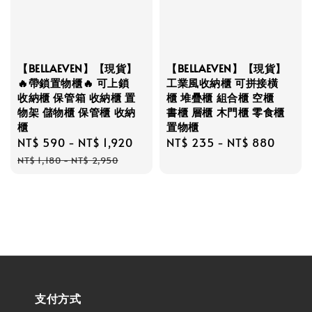
【BELLAEVEN】【現貨】
【BELLAEVEN】【現貨】
🔥帶鎖置物櫃🔥 可上鎖
工業風收納櫃 可拼接橫
收納櫃 保管箱 收納櫃 置
櫃 堆疊櫃 組合櫃 空櫃
物架 儲物櫃 保管櫃 收納
書櫃 層櫃 木門櫃 零食櫃
櫃
置物櫃
Sale
NT$ 590
-
NT$ 1,920
Regular
Regular
NT$ 235
-
NT$ 880
price
price
price
NT$ 1,180
-
NT$ 2,950
支付方式