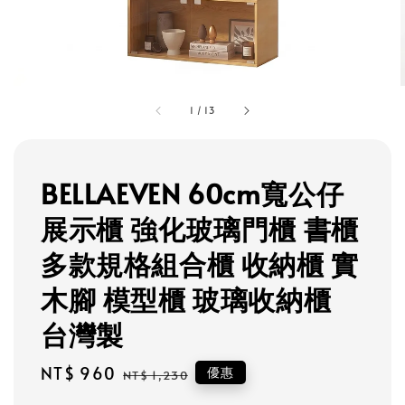
1
/
13
BELLAEVEN 60cm寬公仔
展示櫃 強化玻璃門櫃 書櫃
多款規格組合櫃 收納櫃 實
木腳 模型櫃 玻璃收納櫃
台灣製
Sale
NT$ 960
Regular
優惠
NT$ 1,230
price
price