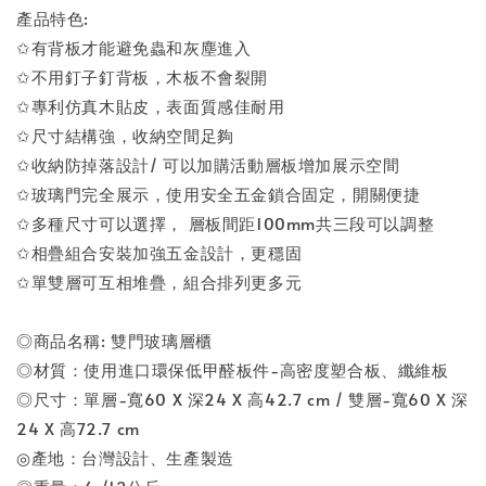
產品特色:
✩有背板才能避免蟲和灰塵進入
✩不用釘子釘背板，木板不會裂開
✩專利仿真木貼皮，表面質感佳耐用
✩尺寸結構強，收納空間足夠
✩收納防掉落設計/ 可以加購活動層板增加展示空間
✩玻璃門完全展示，使用安全五金鎖合固定，開關便捷
✩多種尺寸可以選擇， 層板間距100mm共三段可以調整
✩相疊組合安裝加強五金設計，更穩固
✩單雙層可互相堆疊，組合排列更多元
◎商品名稱: 雙門玻璃層櫃
◎材質：使用進口環保低甲醛板件-高密度塑合板、纖維板
◎尺寸：單層-寬60 X 深24 X 高42.7 cm / 雙層-寬60 X 深
24 X 高72.7 cm
◎產地：台灣設計、生產製造