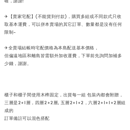
喔，謝謝!
✈【賣家宅配】(不能貨到付款)，購買多組或不同款式只收
取基本運費，可以併本賣場的其它訂單、數量都是沒有任何
限制~
✈全賣場結帳時宅配價格為本島配送基本價格，
但偏遠地區和離島皆需額外加收運費，下單前先詢問加補多
少錢，謝謝。
櫃子和櫃子間使用木榫固定，出貨每一組 包裝內都會附贈，
三層是2+1層，四層2+2層, 五層2+1+2，六層2+1+1+2層組
成的
訂單備註可以混色搭配