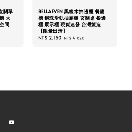
】玄關單
BELLAEVEN 黑橡木抽邊櫃 餐廳
櫃 大
櫃 鋼珠滑軌抽屜櫃 玄關桌 餐邊
空間
櫃 展示櫃 現貨速發 台灣製造
【限量出清】
Sale
NT$ 2,150
Regular
NT$ 4,820
price
price