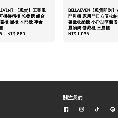
LAEVEN】【現貨】工業風
BELLAEVEN【現貨即送
可拼接橫櫃 堆疊櫃 組合
門鞋櫃 家用門口方便收納
 書櫃 層櫃 木門櫃 零食
容量收納櫃 小戶型窄櫃省
櫃
置物架 儲藏櫃 三層櫃
r
5
-
NT$ 880
Regular
NT$ 1,095
price
關注我們