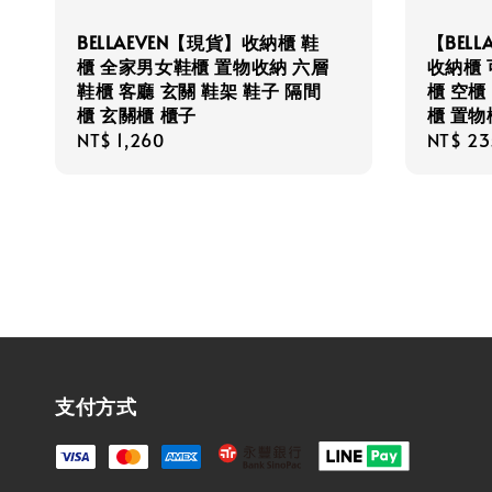
BELLAEVEN【現貨】收納櫃 鞋
【BEL
櫃 全家男女鞋櫃 置物收納 六層
收納櫃 
鞋櫃 客廳 玄關 鞋架 鞋子 隔間
櫃 空櫃
櫃 玄關櫃 櫃子
櫃 置物
Regular
NT$ 1,260
Regula
NT$ 23
price
price
支付方式