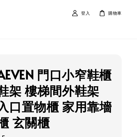
登入
購物車
LAEVEN 門口小窄鞋櫃
鞋架 樓梯間外鞋架
入口置物櫃 家用靠墻
櫃 玄關櫃