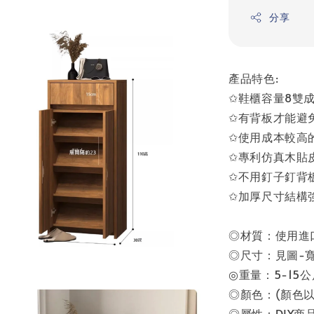
分享
產品特色:
✩鞋櫃容量8雙成
✩有背板才能避
✩使用成本較高
✩專利仿真木貼
✩不用釘子釘背
✩加厚尺寸結構
◎材質：使用進
◎尺寸：見圖-寬50
◎重量：5-15公
◎顏色：(顏色以
◎屬性：DIY商