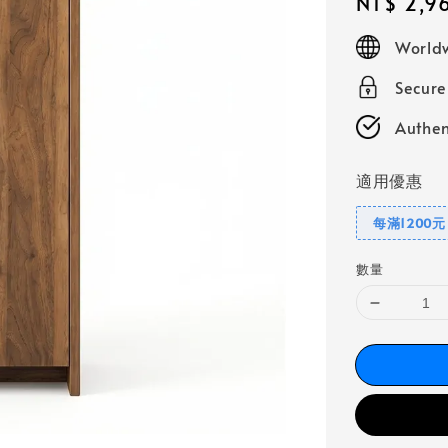
Regular
NT$ 2,9
price
Worldw
Secur
Authen
適用優惠
每滿1200
數量