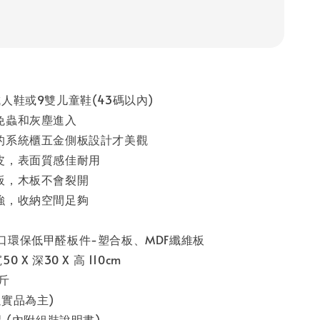
人鞋或9雙儿童鞋(43碼以內)
免蟲和灰塵進入
的系統櫃五金側板設計才美觀
皮，表面質感佳耐用
板，木板不會裂開
強，收納空間足夠
口環保低甲醛板件-塑合板、MDF纖維板
 X 深30 X 高 110cm
斤
實品為主)
品 (內附組裝說明書)