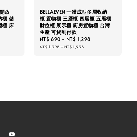
 開放
BELLAEVEN 一體成型多層收納
納櫃 儲
櫃 置物櫃 三層櫃 四層櫃 五層櫃
型櫃 床
財位櫃 展示櫃 廚房置物櫃 台灣
生產 可貨到付款
Sale
NT$ 690
-
NT$ 1,298
Regular
price
price
NT$ 1,398
-
NT$ 1,936