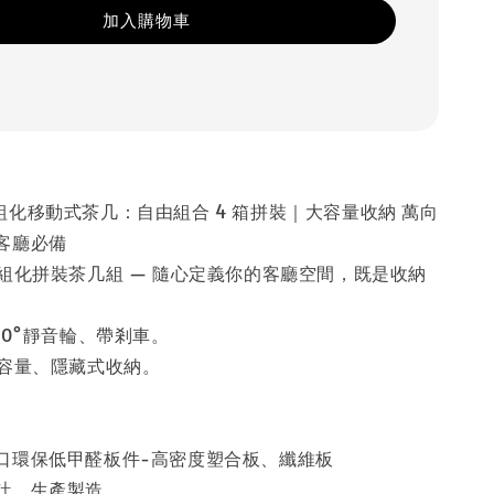
加入購物車
組化移動式茶几：自由組合 4 箱拼裝｜大容量收納 萬向
客廳必備
模組化拼裝茶几組 — 隨心定義你的客廳空間，既是收納
。
60°靜音輪、帶剎車。
大容量、隱藏式收納。
口環保低甲醛板件-高密度塑合板、纖維板
計，生產製造