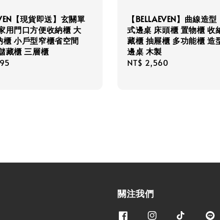
AEVEN【現貨即送】玄關單
【BELLAEVEN】曲線造型
 家用門口方便收納櫃 大
式邊桌 床頭櫃 置物櫃 收
納櫃 小戶型窄櫃省空間
藏櫃 抽屜櫃 多功能櫃 造
儲藏櫃 三層櫃
邊桌 木製
r
095
Regular
NT$ 2,560
price
關注我們