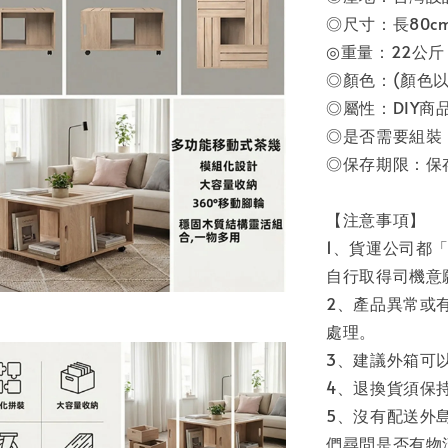
◎尺寸：長80cm*
◎重量：22公斤
◎顏色：(顏色以
◎屬性：DIY商
◎是否需要組裝：
◎保存期限：保
【注意事項】
1、貨運公司都
自行取得司機意
2、產品異常或
處理。
3、建議外箱可
4、退換貨須保
5、沒有配送外
們尋問是否有物