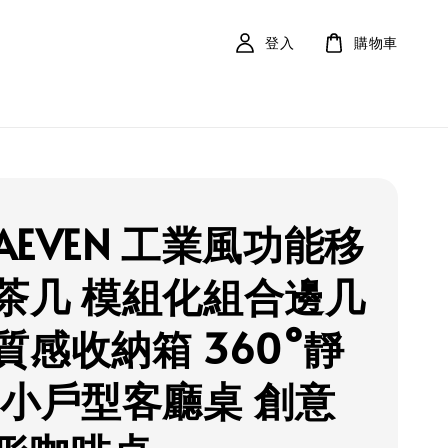
登入
購物車
LAEVEN 工業風功能移
茶几 模組化組合邊几
質感收納箱 360°靜
 小戶型客廳桌 創意