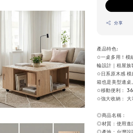
分享
產品特色:
✩一桌多用！模
輪設計｜租屋族
✩日系原木感 
箱也是美型邊桌
✩移動便利： 3
✩強大收納： 
◎商品名稱：
◎材質：使用進
◎產地：台灣設