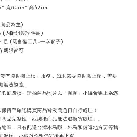
 寬80cm* 高42cm
實品為主)
品 (內附組裝說明書)
是 (需自備工具-十字起子)
存期限皆可
「沒有協助搬上樓」服務，如果需要協助搬上樓，需要
願無法勉強。
有瑕疵毀損，請拍商品照片以「聊聊」小編會馬上為您
以保留至確認購買商品皆沒問題再自行處理！
持商品完整性「組裝後商品無法退換貨處理」。
島地區，只有配送台灣本島哦，外島和偏遠地方要等我
流派送，小編跟你報價完後再下單。