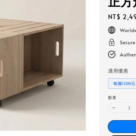
正方
Regular
NT$ 2,4
price
Worldw
Secur
Authen
適用優惠
每滿1200
數量