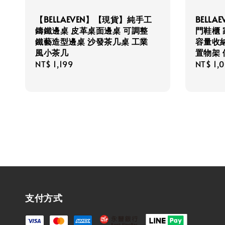
【BELLAEVEN】【現貨】純手工
BELL
鑄鐵邊桌 皮革桌面邊桌 可調整
門鞋櫃
鐵藝造型邊桌 沙發茶几桌 工業
容量收
風小茶几
置物架 
Regular
NT$ 1,199
Regula
NT$ 1,
price
price
支付方式