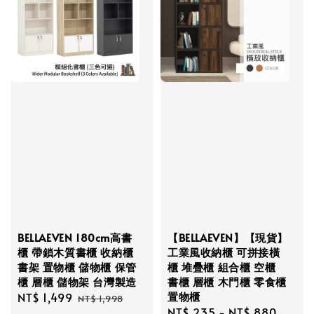
BELLAEVEN 180cm高書
【BELLAEVEN】【現貨】
櫃 帶鎖木質書櫃 收納櫃
工業風收納櫃 可拼接橫
書架 置物櫃 儲物櫃 保管
櫃 堆疊櫃 組合櫃 空櫃
櫃 層櫃 儲物架 台灣製造
書櫃 層櫃 木門櫃 零食櫃
置物櫃
Sale
NT$ 1,499
Regular
NT$ 1,998
Regular
NT$ 235
-
NT$ 880
price
price