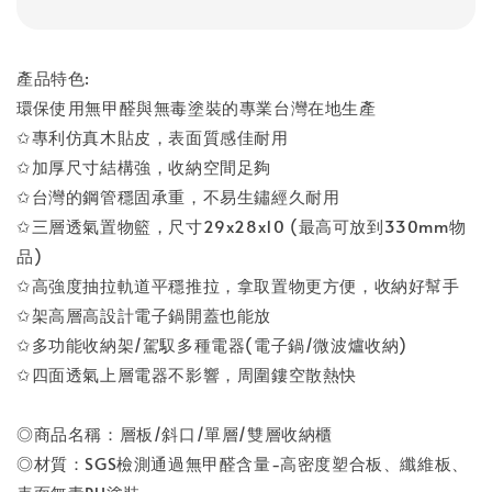
產品特色:
環保使用無甲醛與無毒塗裝的專業台灣在地生產
✩專利仿真木貼皮，表面質感佳耐用
✩加厚尺寸結構強，收納空間足夠
✩台灣的鋼管穩固承重，不易生鏽經久耐用
✩三層透氣置物籃，尺寸29x28x10 (最高可放到330mm物
品)
✩高強度抽拉軌道平穩推拉，拿取置物更方便，收納好幫手
✩架高層高設計電子鍋開蓋也能放
✩多功能收納架/駕馭多種電器(電子鍋/微波爐收納)
✩四面透氣上層電器不影響，周圍鏤空散熱快
◎商品名稱：層板/斜口/單層/雙層收納櫃
◎材質：SGS檢測通過無甲醛含量-高密度塑合板、纖維板、