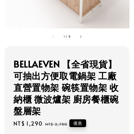
1
/
8
BELLAEVEN 【全省現貨】
可抽出方便取電鍋架 工廠
直營置物架 碗筷置物架 收
納櫃 微波爐架 廚房餐櫃碗
盤層架
Sale
NT$ 1,290
Regular
優惠
NT$ 2,780
price
price