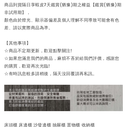
商品到貨隔日享蝦皮7天鑑賞(猶豫)期之權益【鑑賞(猶豫)期
非試用期】，
顏色由於燈光、顯示器偏差及個人理解不同導致可能會有色
差、請以實際商品為凖。
【其他事項】
☆商品不定期更新，歡迎點擊關注!
☆如果您滿意我們的商品，麻煩不吝於給我們評價，感謝您
的購買，歡迎再次光臨!
☆有時訊息較多請稍後，隔天沒回覆請再私訊。
床頭櫃 床邊櫃 沙發邊櫃 抽屜櫃 置物櫃 收納櫃