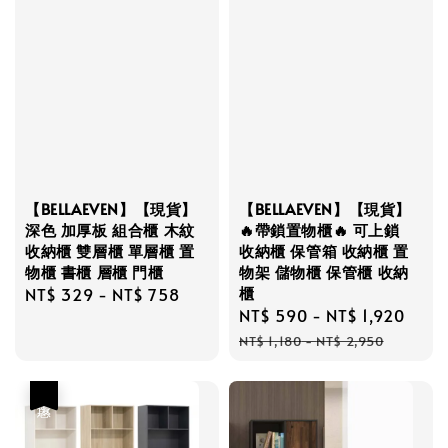
【BELLAEVEN】【現貨】
【BELLAEVEN】【現貨】
深色 加厚板 組合櫃 木紋
🔥帶鎖置物櫃🔥 可上鎖
收納櫃 雙層櫃 單層櫃 置
收納櫃 保管箱 收納櫃 置
物櫃 書櫃 層櫃 門櫃
物架 儲物櫃 保管櫃 收納
櫃
Regular
NT$ 329
-
NT$ 758
Sale
NT$ 590
-
NT$ 1,920
Regu
price
price
pric
NT$ 1,180
-
NT$ 2,950
優惠