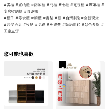
#書櫃 #置物櫃 #兩層櫃 #門櫃 #邊櫃 #電視櫃 #床頭櫃 #
廚房收納櫃 #收納櫃
#櫃子 #零食櫃 #櫥櫃 #書架 #櫃 #台灣製造#全新現貨
#沙發邊桌 #收納 #免運 #免運費 #簡約現代 #顏色多款 #
工廠直營
您可能也喜歡
優惠