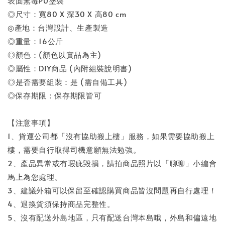
表面無毒PU塗裝
◎尺寸：寬80 X 深30 X 高80 cm
◎產地：台灣設計、生產製造
◎重量：16公斤
◎顏色：(顏色以實品為主)
◎屬性：DIY商品 (內附組裝說明書)
◎是否需要組裝：是 (需自備工具)
◎保存期限：保存期限皆可
【注意事項】
1、貨運公司都「沒有協助搬上樓」服務，如果需要協助搬上
樓，需要自行取得司機意願無法勉強。
2、產品異常或有瑕疵毀損，請拍商品照片以「聊聊」小編會
馬上為您處理。
3、建議外箱可以保留至確認購買商品皆沒問題再自行處理！
4、退換貨須保持商品完整性。
5、沒有配送外島地區，只有配送台灣本島哦，外島和偏遠地