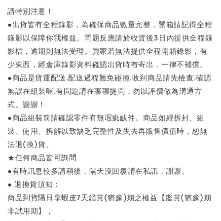
請特別注意！
●出貨皆有全程錄影，為確保商品數量完整，開箱請記得全程
錄影以保障你我權益。問題反應請於收貨後3日內提供全程錄
影檔，逾期則無法受理。買家若無法提供全程開箱錄影，有
少東西，經倉庫錄影資料確認出貨時有寄出，一律不補償。
●商品是貨運配送.配送過程難免碰撞.收到商品請先檢查.確認
無誤在組裝喔.有問題請在聊聊提問，勿以評價做為溝通方
式。謝謝！
●商品組裝前請確認零件有無瑕疵缺件。商品如經拆封、組
裝、使用、拆解以致缺乏完整性及失去再販售價值時，恕無
法退(換)貨。
★任何商品皆可詢問
●有時訊息較多請稍後，隔天沒回覆請在私訊，謝謝。
● 退換貨須知：
商品到貨隔日享蝦皮7天鑑賞(猶豫)期之權益【鑑賞(猶豫)期
非試用期】，