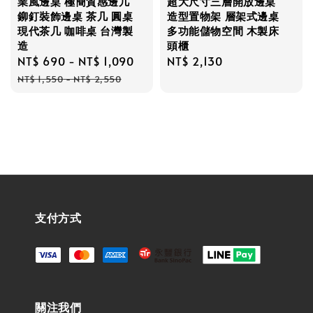
業風邊桌 極簡質感邊几
超大尺寸三層開放邊桌
鉚釘裝飾邊桌 茶几 圓桌
造型置物架 層架式邊桌
現代茶几 咖啡桌 台灣製
多功能儲物空間 木製床
造
頭櫃
Sale
NT$ 690
-
NT$ 1,090
Regular
Regular
NT$ 2,130
price
price
price
NT$ 1,550
-
NT$ 2,550
支付方式
關注我們