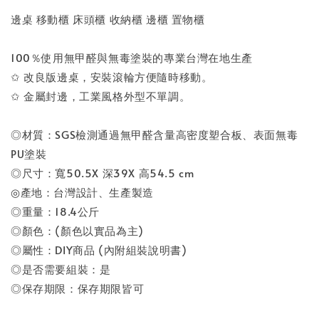
邊桌 移動櫃 床頭櫃 收納櫃 邊櫃 置物櫃
100％使用無甲醛與無毒塗裝的專業台灣在地生產
✩ 改良版邊桌，安裝滾輪方便隨時移動。
✩ 金屬封邊，工業風格外型不單調。
◎材質：SGS檢測通過無甲醛含量高密度塑合板、表面無毒
PU塗裝
◎尺寸：寬50.5X 深39X 高54.5 cm
◎產地：台灣設計、生產製造
◎重量：18.4公斤
◎顏色：(顏色以實品為主)
◎屬性：DIY商品 (內附組裝說明書)
◎是否需要組裝：是
◎保存期限：保存期限皆可