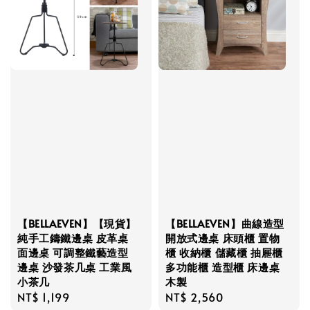
【BELLAEVEN】【現貨】
【BELLAEVEN】曲線造型
純手工鑄鐵邊桌 皮革桌
開放式邊桌 床頭櫃 置物
面邊桌 可調整鐵藝造型
櫃 收納櫃 儲藏櫃 抽屜櫃
邊桌 沙發茶几桌 工業風
多功能櫃 造型櫃 床邊桌
小茶几
木製
Regular
NT$ 1,199
Regular
NT$ 2,560