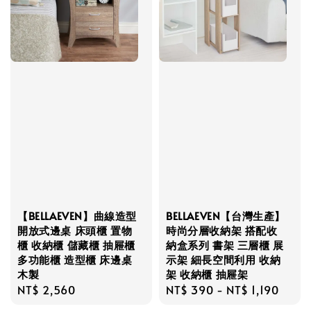
【BELLAEVEN】曲線造型
BELLAEVEN【台灣生產】
開放式邊桌 床頭櫃 置物
時尚分層收納架 搭配收
櫃 收納櫃 儲藏櫃 抽屜櫃
納盒系列 書架 三層櫃 展
多功能櫃 造型櫃 床邊桌
示架 細長空間利用 收納
木製
架 收納櫃 抽屜架
Regular
NT$ 2,560
Regular
NT$ 390
-
NT$ 1,190
price
price