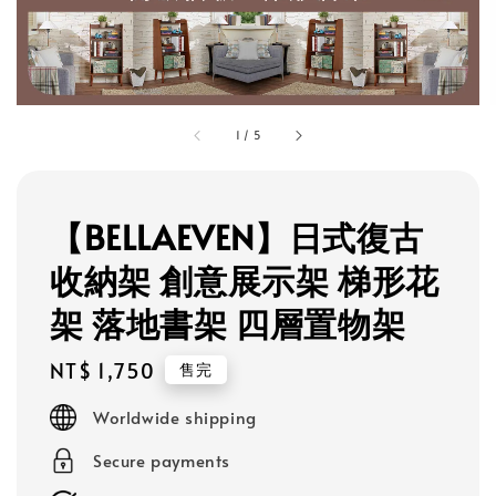
1
/
5
【BELLAEVEN】日式復古
收納架 創意展示架 梯形花
架 落地書架 四層置物架
Regular
NT$ 1,750
售完
price
Worldwide shipping
Secure payments