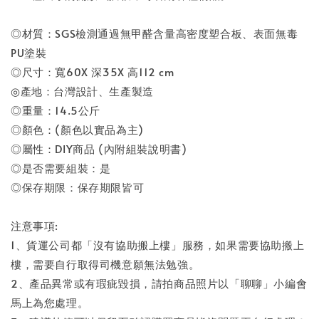
◎材質：SGS檢測通過無甲醛含量高密度塑合板、表面無毒
PU塗裝
◎尺寸：寬60X 深35X 高112 cm
◎產地：台灣設計、生產製造
◎重量：14.5公斤
◎顏色：(顏色以實品為主)
◎屬性：DIY商品 (內附組裝說明書)
◎是否需要組裝：是
◎保存期限：保存期限皆可
注意事項:
1、貨運公司都「沒有協助搬上樓」服務，如果需要協助搬上
樓，需要自行取得司機意願無法勉強。
2、產品異常或有瑕疵毀損，請拍商品照片以「聊聊」小編會
馬上為您處理。