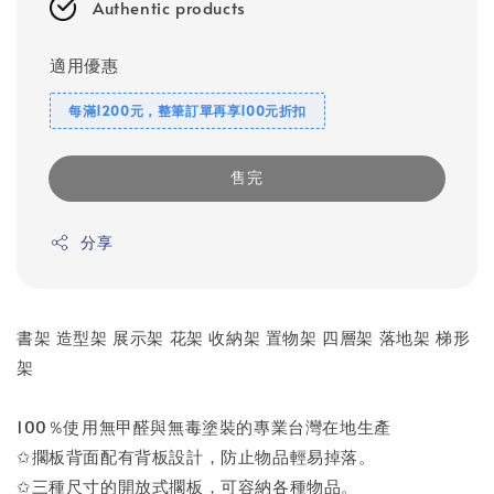
Authentic products
適用優惠
每滿1200元，整筆訂單再享100元折扣
售完
分享
書架 造型架 展示架 花架 收納架 置物架 四層架 落地架 梯形
架
100％使用無甲醛與無毒塗裝的專業台灣在地生產
✩擱板背面配有背板設計，防止物品輕易掉落。
✩三種尺寸的開放式擱板，可容納各種物品。