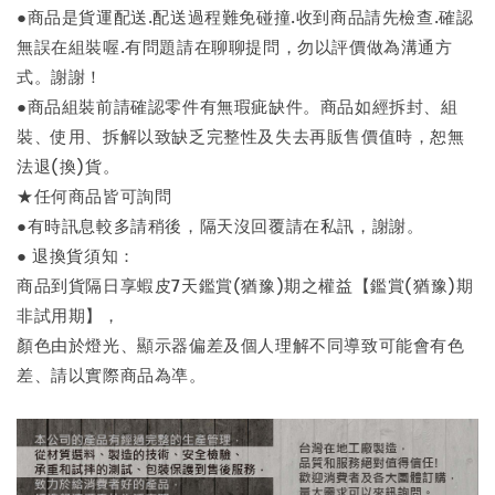
●商品是貨運配送.配送過程難免碰撞.收到商品請先檢查.確認
無誤在組裝喔.有問題請在聊聊提問，勿以評價做為溝通方
式。謝謝！
●商品組裝前請確認零件有無瑕疵缺件。商品如經拆封、組
裝、使用、拆解以致缺乏完整性及失去再販售價值時，恕無
法退(換)貨。
★任何商品皆可詢問
●有時訊息較多請稍後，隔天沒回覆請在私訊，謝謝。
● 退換貨須知：
商品到貨隔日享蝦皮7天鑑賞(猶豫)期之權益【鑑賞(猶豫)期
非試用期】，
顏色由於燈光、顯示器偏差及個人理解不同導致可能會有色
差、請以實際商品為凖。