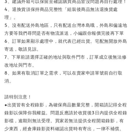
3、建議外箱可以保留至確認購買商品皆沒問題再自行處理！
4、退換貨須保持商品完整性「組裝後商品無法退換貨處
理」。
5、沒有配送外島地區，只有配送台灣本島哦，外島和偏遠地
方要等我們尋問是否有物流派送，小編跟你報價完後再下單
6、訂單如果顯示處理中，就代表已經出貨。宅配無開放外島
寄送，敬請見諒。
7、下單前請選擇正確的地址與取件門市，訂單成立後無法修
改地址與門市。
8、如果有取消訂單之需求，可以在賣家申請單號前自行取
消。
請特別注意！
●出貨皆有全程錄影，為確保商品數量完整，開箱請記得全程
錄影以保障你我權益。問題反應請於收貨後3日內提供全程錄
影檔，逾期則無法受理。買家若無法提供全程開箱錄影，有
少東西，經倉庫錄影資料確認出貨時有寄出，一律不補償。