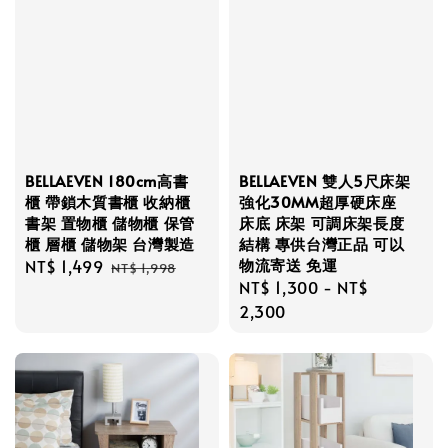
BELLAEVEN 180cm高書
BELLAEVEN 雙人5尺床架
櫃 帶鎖木質書櫃 收納櫃
強化30MM超厚硬床座
書架 置物櫃 儲物櫃 保管
床底 床架 可調床架長度
櫃 層櫃 儲物架 台灣製造
結構 專供台灣正品 可以
物流寄送 免運
Sale
NT$ 1,499
Regular
NT$ 1,998
Regular
NT$ 1,300
-
NT$
price
price
price
2,300