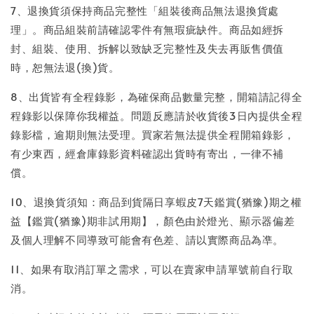
7、退換貨須保持商品完整性「組裝後商品無法退換貨處
理」。商品組裝前請確認零件有無瑕疵缺件。商品如經拆
封、組裝、使用、拆解以致缺乏完整性及失去再販售價值
時，恕無法退(換)貨。
8、出貨皆有全程錄影，為確保商品數量完整，開箱請記得全
程錄影以保障你我權益。問題反應請於收貨後3日內提供全程
錄影檔，逾期則無法受理。買家若無法提供全程開箱錄影，
有少東西，經倉庫錄影資料確認出貨時有寄出，一律不補
償。
10、退換貨須知：商品到貨隔日享蝦皮7天鑑賞(猶豫)期之權
益【鑑賞(猶豫)期非試用期】，顏色由於燈光、顯示器偏差
及個人理解不同導致可能會有色差、請以實際商品為凖。
11、如果有取消訂單之需求，可以在賣家申請單號前自行取
消。