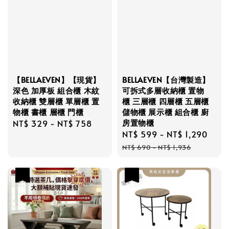
【BELLAEVEN】【現貨】
BELLAEVEN【台灣製造】
深色 加厚板 組合櫃 木紋
可拆式多層收納櫃 置物
收納櫃 雙層櫃 單層櫃 置
櫃 三層櫃 四層櫃 五層櫃
物櫃 書櫃 層櫃 門櫃
儲物櫃 展示櫃 組合櫃 廚
房置物櫃
Regular
NT$ 329
-
NT$ 758
Sale
NT$ 599
-
NT$ 1,290
Reg
price
price
pric
NT$ 690
-
NT$ 1,936
優惠
優惠