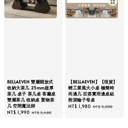
BELLAEVEN 雙層開放式
【BELLAEVEN】【現貨】
收納大茶几 25mm超厚
輕工業風大小桌 極簡時
茶几 桌子 茶几桌 客廳桌
尚邊几 百搭實用邊桌組
雙層茶几 收納桌 置物茶
附滾輪子母桌
几 空間魔法師
Sale
NT$ 1,980
Regular
NT$ 3,000
Sale
NT$ 1,990
Regular
price
price
NT$ 5,480
price
price