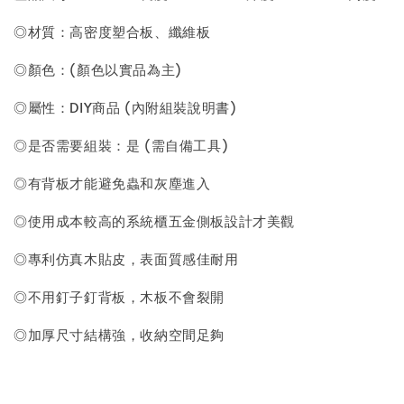
◎材質：高密度塑合板、纖維板
◎顏色：(顏色以實品為主)
◎屬性：DIY商品 (內附組裝說明書)
◎是否需要組裝：是 (需自備工具)
◎有背板才能避免蟲和灰塵進入
◎使用成本較高的系統櫃五金側板設計才美觀
◎專利仿真木貼皮，表面質感佳耐用
◎不用釘子釘背板，木板不會裂開
◎加厚尺寸結構強，收納空間足夠