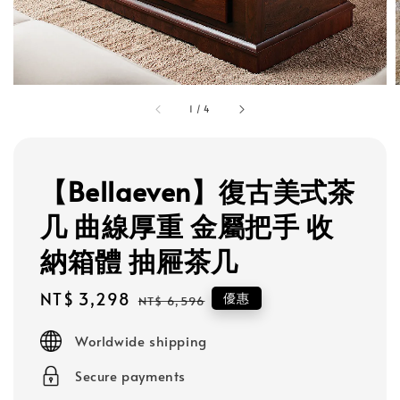
1
/
4
【Bellaeven】復古美式茶
几 曲線厚重 金屬把手 收
納箱體 抽屜茶几
Sale
NT$ 3,298
Regular
優惠
NT$ 6,596
price
price
Worldwide shipping
Secure payments